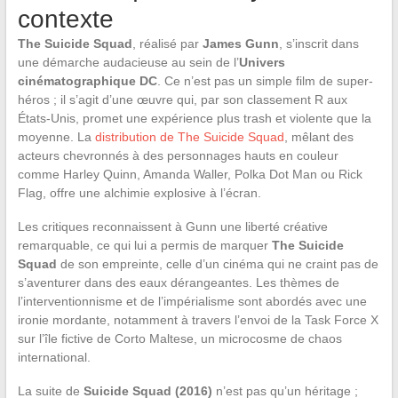
contexte
The Suicide Squad
, réalisé par
James Gunn
, s’inscrit dans
une démarche audacieuse au sein de l’
Univers
cinématographique DC
. Ce n’est pas un simple film de super-
héros ; il s’agit d’une œuvre qui, par son classement R aux
États-Unis, promet une expérience plus trash et violente que la
moyenne. La
distribution de The Suicide Squad
, mêlant des
acteurs chevronnés à des personnages hauts en couleur
comme Harley Quinn, Amanda Waller, Polka Dot Man ou Rick
Flag, offre une alchimie explosive à l’écran.
Les critiques reconnaissent à Gunn une liberté créative
remarquable, ce qui lui a permis de marquer
The Suicide
Squad
de son empreinte, celle d’un cinéma qui ne craint pas de
s’aventurer dans des eaux dérangeantes. Les thèmes de
l’interventionnisme et de l’impérialisme sont abordés avec une
ironie mordante, notamment à travers l’envoi de la Task Force X
sur l’île fictive de Corto Maltese, un microcosme de chaos
international.
La suite de
Suicide Squad (2016)
n’est pas qu’un héritage ;