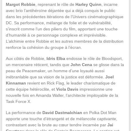
Margot Robbie
, reprenant le rôle de
Harley Quinn
, incarne
avec brio l’antihéroïne déjantée qui a déjà conquis le public
dans les précédentes itérations de l’Univers cinématographique
DC. Sa performance, mélange de folie et de vulnérabilité,
s’inscrit comme l’un des piliers du film, apportant une touche
d’humanité à ce personnage complexe et imprévisible.
L’alchimie entre Robbie et les autres membres de la distribution
renforce la cohésion du groupe à l’écran.
Aux côtés de Robbie,
Idris Elba
endosse le rôle de Bloodsport,
un mercenaire réticent, tandis que
John Cena
se glisse dans la
peau de Peacemaker, un homme d’une loyauté aussi
inébranlable que sa vision de la justice est déformée.
Joel
Kinnaman
revient en Rick Flag, le leader charismatique de
cette équipe hétéroclite, et
Viola Davis
impressionne une
nouvelle fois en Amanda Waller, l’architecte impitoyable de la
Task Force X.
La performance de
David Dastmalchian
en Polka Dot Man
apporte une touche d’étrangeté et de mélancolie captivante,
contrastant avec la brute au cœur tendre incarnée par
Jai
Courtney
dans le rôle de Captain Boomerang. Le casting est