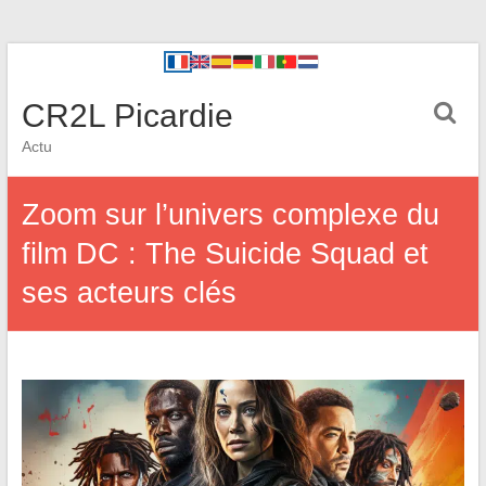
CR2L Picardie
Actu
Zoom sur l’univers complexe du
film DC : The Suicide Squad et
ses acteurs clés