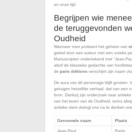
en onze tijd.
Begrijpen wie meneer
de teruggevonden we
Oudheid
Wanneer men probeert het geheim van
m
geleid door een auteur met een unieke pen,
Manuscripten ondertekend met “Jean-Paul
alsof de klassieke gedachte van hoofdsta
de
paris éditions
verschijnt zijn naam vluc
De aura van dit personage blijft groeien. 
getuigen hetzelfde verhaal: dat van een
bron. Dankzij zijn onderzoek naar antiek
van het lezen van de Oudheid, soms afwijk
antieke stem dwingt ons na te denken ov
Genoemde naam
Plaats
Jean-Paul
Parijs