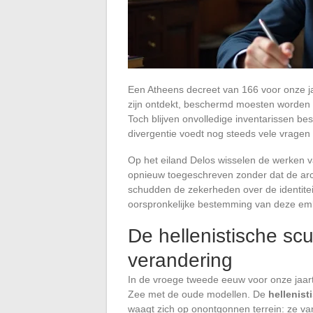
Een Atheens decreet van 166 voor onze ja
zijn ontdekt, beschermd moesten worden t
Toch blijven onvolledige inventarissen b
divergentie voedt nog steeds vele vragen
Op het eiland Delos wisselen de werken v
opnieuw toegeschreven zonder dat de arc
schudden de zekerheden over de identitei
oorspronkelijke bestemming van deze emble
De hellenistische scu
verandering
In de vroege tweede eeuw voor onze jaarte
Zee met de oude modellen. De
hellenist
waagt zich op onontgonnen terrein: ze va