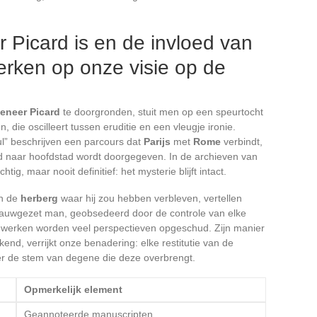
 Picard is en de invloed van
rken op onze visie op de
eneer Picard
te doorgronden, stuit men op een speurtocht
 die oscilleert tussen eruditie en een vleugje ironie.
” beschrijven een parcours dat
Parijs
met
Rome
verbindt,
d naar hoofdstad wordt doorgegeven. In de archieven van
htig, maar nooit definitief: het mysterie blijft intact.
In de
herberg
waar hij zou hebben verbleven, vertellen
 nauwgezet man, geobsedeerd door de controle van elke
e werken worden veel perspectieven opgeschud. Zijn manier
end, verrijkt onze benadering: elke restitutie van de
er de stem van degene die deze overbrengt.
Opmerkelijk element
Geannoteerde manuscripten