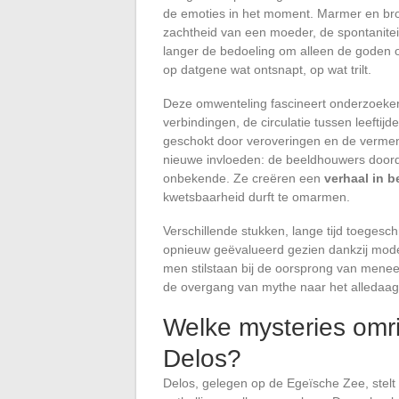
de emoties in het moment. Marmer en bro
zachtheid van een moeder, de spontaniteit
langer de bedoeling om alleen de goden of
op datgene wat ontsnapt, op wat trilt.
Deze omwenteling fascineert onderzoeker
verbindingen, de circulatie tussen leefti
geschokt door veroveringen en de vermen
nieuwe invloeden: de beeldhouwers doord
onbekende. Ze creëren een
verhaal in 
kwetsbaarheid durft te omarmen.
Verschillende stukken, lange tijd toege
opnieuw geëvalueerd gezien dankzij mode
men stilstaan bij de oorsprong van menee
de overgang van mythe naar het alledaags
Welke mysteries omr
Delos?
Delos, gelegen op de Egeïsche Zee, stelt