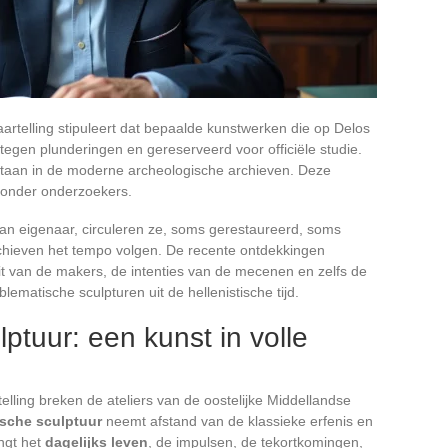
artelling stipuleert dat bepaalde kunstwerken die op Delos
egen plunderingen en gereserveerd voor officiële studie.
estaan in de moderne archeologische archieven. Deze
 onder onderzoekers.
an eigenaar, circuleren ze, soms gerestaureerd, soms
hieven het tempo volgen. De recente ontdekkingen
t van de makers, de intenties van de mecenen en zelfs de
matische sculpturen uit de hellenistische tijd.
lptuur: een kunst in volle
lling breken de ateliers van de oostelijke Middellandse
ische sculptuur
neemt afstand van de klassieke erfenis en
ngt het
dagelijks leven
, de impulsen, de tekortkomingen,