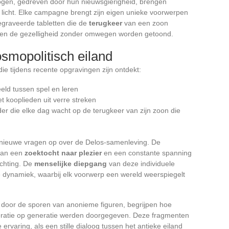
logen, gedreven door hun nieuwsgierigheid, brengen
licht. Elke campagne brengt zijn eigen unieke voorwerpen
egraveerde tabletten die de
terugkeer
van een zoon
en de gezelligheid zonder omwegen worden getoond.
smopolitisch eiland
ie tijdens recente opgravingen zijn ontdekt:
eld tussen spel en leren
t kooplieden uit verre streken
er die elke dag wacht op de terugkeer van zijn zoon die
 nieuwe vragen op over de Delos-samenleving. De
 van een
zoektocht naar plezier
en een constante spanning
chting. De
menselijke diepgang
van deze individuele
e dynamiek, waarbij elk voorwerp een wereld weerspiegelt
 door de sporen van anonieme figuren, begrijpen hoe
ratie op generatie werden doorgegeven. Deze fragmenten
 ervaring, als een stille dialoog tussen het antieke eiland