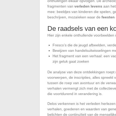
onthullingen elkaar opvolgen. De archeo
fragmenten van
verleden levens
aan het 
mee: beeldjes van kinderen die spelen, g
beschrijven, mozaïeken waar de
feesten
De raadsels van een ko
Hier zijn enkele onthullende voorbeelden d
Fresco’s die de jeugd afbeelden, verde
Bewijzen van handelsuitwisselingen me
Het fragment van een verhaal: een vad
zijn geluk gaat zoeken
De analyse van deze ontdekkingen roept
voorwerpen, de inscripties, alles spreekt
tussen de roep van avontuur en de verwa
verhalen vermengt zich met de collectiev
die voortdurend in verandering is.
Delos verkennen is het verleden herlezen
verhalen, goederen en waarden van gene
belichten de continuïteit van de menselijke