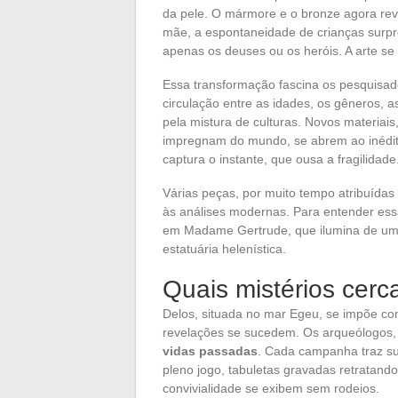
da pele. O mármore e o bronze agora re
mãe, a espontaneidade de crianças surpr
apenas os deuses ou os heróis. A arte s
Essa transformação fascina os pesquisado
circulação entre as idades, os gêneros, 
pela mistura de culturas. Novos materiais
impregnam do mundo, se abrem ao inédi
captura o instante, que ousa a fragilidade
Várias peças, por muito tempo atribuída
às análises modernas. Para entender ess
em Madame Gertrude, que ilumina de uma
estatuária helenística.
Quais mistérios cer
Delos, situada no mar Egeu, se impõe c
revelações se sucedem. Os arqueólogos,
vidas passadas
. Cada campanha traz sua
pleno jogo, tabuletas gravadas retratand
convivialidade se exibem sem rodeios.