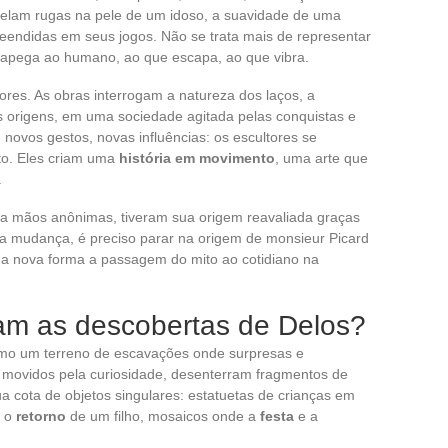
velam rugas na pele de um idoso, a suavidade de uma
eendidas em seus jogos. Não se trata mais de representar
e apega ao humano, ao que escapa, ao que vibra.
res. As obras interrogam a natureza dos laços, a
as origens, em uma sociedade agitada pelas conquistas e
, novos gestos, novas influências: os escultores se
to. Eles criam uma
história em movimento
, uma arte que
.
s a mãos anônimas, tiveram sua origem reavaliada graças
a mudança, é preciso parar na origem de monsieur Picard
 nova forma a passagem do mito ao cotidiano na
cam as descobertas de Delos?
omo um terreno de escavações onde surpresas e
 movidos pela curiosidade, desenterram fragmentos de
 cota de objetos singulares: estatuetas de crianças em
o o
retorno
de um filho, mosaicos onde a
festa
e a