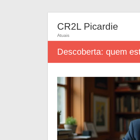
CR2L Picardie
Atuais
Descoberta: quem est