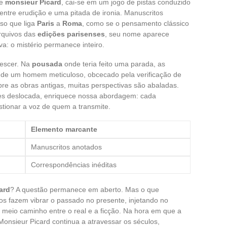
de
monsieur Picard
, cai-se em um jogo de pistas conduzido
o entre erudição e uma pitada de ironia. Manuscritos
so que liga
Paris
a
Roma
, como se o pensamento clássico
arquivos das
edições parisenses
, seu nome aparece
va: o mistério permanece inteiro.
rescer. Na
pousada
onde teria feito uma parada, as
 de um homem meticuloso, obcecado pela verificação de
re as obras antigas, muitas perspectivas são abaladas.
zes deslocada, enriquece nossa abordagem: cada
estionar a voz de quem a transmite.
Elemento marcante
Manuscritos anotados
Correspondências inéditas
ard
? A questão permanece em aberto. Mas o que
os fazem vibrar o passado no presente, injetando no
 meio caminho entre o real e a ficção. Na hora em que a
 Monsieur Picard continua a atravessar os séculos,