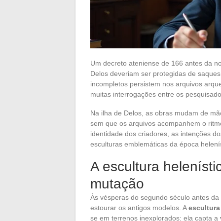
Um decreto ateniense de 166 antes da no
Delos deveriam ser protegidas de saques e
incompletos persistem nos arquivos arqu
muitas interrogações entre os pesquisado
Na ilha de Delos, as obras mudam de mãos
sem que os arquivos acompanhem o ritmo
identidade dos criadores, as intenções 
esculturas emblemáticas da época helenís
A escultura heleníst
mutação
Às vésperas do segundo século antes da n
estourar os antigos modelos. A
escultura
se em terrenos inexplorados: ela capta a