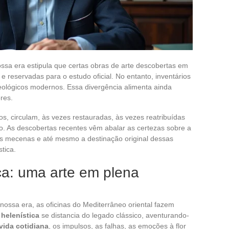
ssa era estipula que certas obras de arte descobertas em
 reservadas para o estudo oficial. No entanto, inventários
eológicos modernos. Essa divergência alimenta ainda
res.
, circulam, às vezes restauradas, às vezes reatribuídas
. As descobertas recentes vêm abalar as certezas sobre a
dos mecenas e até mesmo a destinação original dessas
tica.
ica: uma arte em plena
ossa era, as oficinas do Mediterrâneo oriental fazem
 helenística
se distancia do legado clássico, aventurando-
vida cotidiana
, os impulsos, as falhas, as emoções à flor