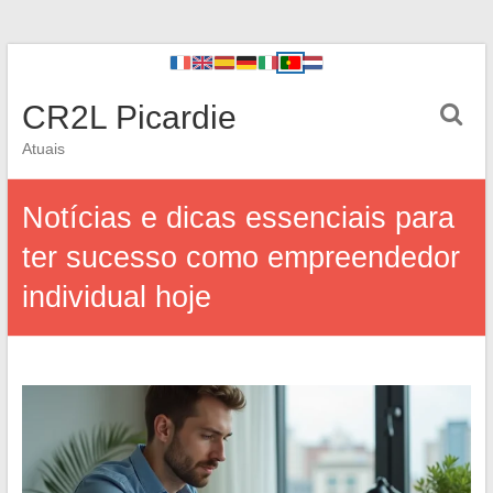
CR2L Picardie
Atuais
Notícias e dicas essenciais para
ter sucesso como empreendedor
individual hoje