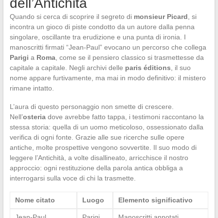
dell’Antichità
Quando si cerca di scoprire il segreto di
monsieur Picard
, si
incontra un gioco di piste condotto da un autore dalla penna
singolare, oscillante tra erudizione e una punta di ironia. I
manoscritti firmati “Jean-Paul” evocano un percorso che collega
Parigi
a
Roma
, come se il pensiero classico si trasmettesse da
capitale a capitale. Negli archivi delle
paris éditions
, il suo
nome appare furtivamente, ma mai in modo definitivo: il mistero
rimane intatto.
L’aura di questo personaggio non smette di crescere.
Nell’
osteria
dove avrebbe fatto tappa, i testimoni raccontano la
stessa storia: quella di un uomo meticoloso, ossessionato dalla
verifica di ogni fonte. Grazie alle sue ricerche sulle opere
antiche, molte prospettive vengono sovvertite. Il suo modo di
leggere l’Antichità, a volte disallineato, arricchisce il nostro
approccio: ogni restituzione della parola antica obbliga a
interrogarsi sulla voce di chi la trasmette.
Nome citato
Luogo
Elemento significativo
Jean-Paul
Parigi
Manoscritti annotati