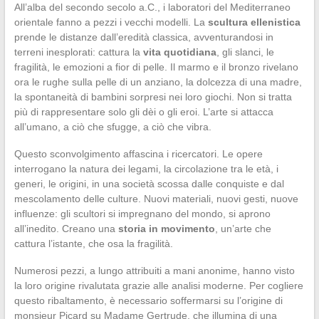
All’alba del secondo secolo a.C., i laboratori del Mediterraneo
orientale fanno a pezzi i vecchi modelli. La
scultura ellenistica
prende le distanze dall’eredità classica, avventurandosi in
terreni inesplorati: cattura la
vita quotidiana
, gli slanci, le
fragilità, le emozioni a fior di pelle. Il marmo e il bronzo rivelano
ora le rughe sulla pelle di un anziano, la dolcezza di una madre,
la spontaneità di bambini sorpresi nei loro giochi. Non si tratta
più di rappresentare solo gli dèi o gli eroi. L’arte si attacca
all’umano, a ciò che sfugge, a ciò che vibra.
Questo sconvolgimento affascina i ricercatori. Le opere
interrogano la natura dei legami, la circolazione tra le età, i
generi, le origini, in una società scossa dalle conquiste e dal
mescolamento delle culture. Nuovi materiali, nuovi gesti, nuove
influenze: gli scultori si impregnano del mondo, si aprono
all’inedito. Creano una
storia in movimento
, un’arte che
cattura l’istante, che osa la fragilità.
Numerosi pezzi, a lungo attribuiti a mani anonime, hanno visto
la loro origine rivalutata grazie alle analisi moderne. Per cogliere
questo ribaltamento, è necessario soffermarsi su l’origine di
monsieur Picard su Madame Gertrude, che illumina di una