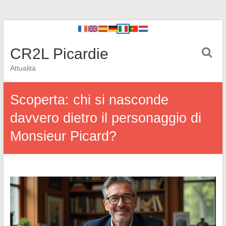
CR2L Picardie
Attualità
Scoperta: chi si nasconde
davvero dietro il personaggio di
Monsieur Picard?