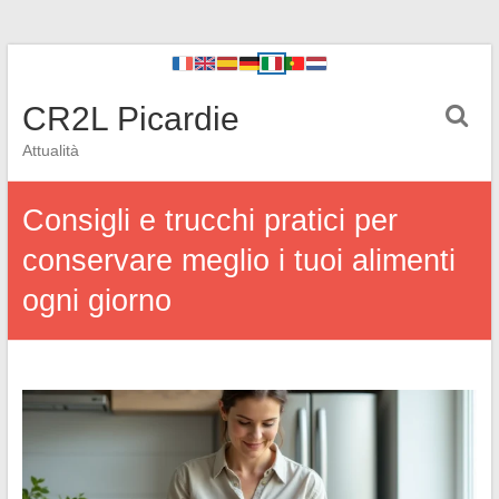
CR2L Picardie
Attualità
Consigli e trucchi pratici per
conservare meglio i tuoi alimenti
ogni giorno