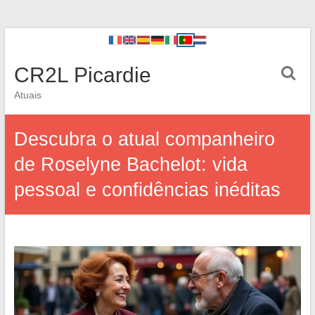
CR2L Picardie
Atuais
Descubra o atual companheiro
de Roselyne Bachelot: vida
pessoal e confidências inéditas