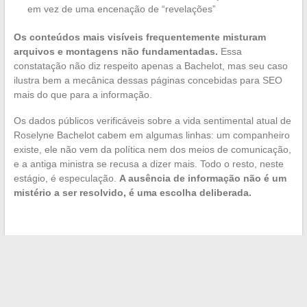
em vez de uma encenação de “revelações”
Os conteúdos mais visíveis frequentemente misturam
arquivos e montagens não fundamentadas.
Essa
constatação não diz respeito apenas a Bachelot, mas seu caso
ilustra bem a mecânica dessas páginas concebidas para SEO
mais do que para a informação.
Os dados públicos verificáveis sobre a vida sentimental atual de
Roselyne Bachelot cabem em algumas linhas: um companheiro
existe, ele não vem da política nem dos meios de comunicação,
e a antiga ministra se recusa a dizer mais. Todo o resto, neste
estágio, é especulação.
A ausência de informação não é um
mistério a ser resolvido, é uma escolha deliberada.
←
Atraso no pagamento França Trabalho 2026: evite os
erros que bloqueiam suas alocações
Dicas e inspirações para transformar seu interior com ideias
de decoração tendência
→