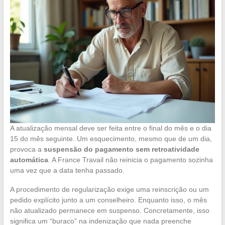
A atualização mensal deve ser feita entre o final do mês e o dia
15 do mês seguinte. Um esquecimento, mesmo que de um dia,
provoca a
suspensão do pagamento sem retroatividade
automática
. A France Travail não reinicia o pagamento sozinha
uma vez que a data tenha passado.
A procedimento de regularização exige uma reinscrição ou um
pedido explícito junto a um conselheiro. Enquanto isso, o mês
não atualizado permanece em suspenso. Concretamente, isso
significa um “buraco” na indenização que nada preenche