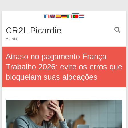
CR2L Picardie
Atuais
Atraso no pagamento França
Trabalho 2026: evite os erros que
bloqueiam suas alocações