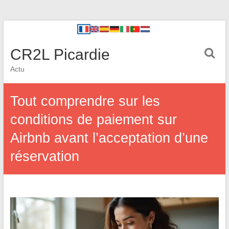
CR2L Picardie
Actu
Tout comprendre sur les
conditions de paiement sur
Airbnb avant l’acceptation d’une
réservation