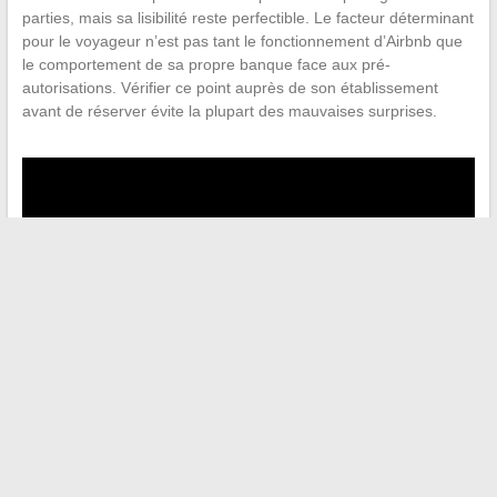
parties, mais sa lisibilité reste perfectible. Le facteur déterminant
pour le voyageur n’est pas tant le fonctionnement d’Airbnb que
le comportement de sa propre banque face aux pré-
autorisations. Vérifier ce point auprès de son établissement
avant de réserver évite la plupart des mauvaises surprises.