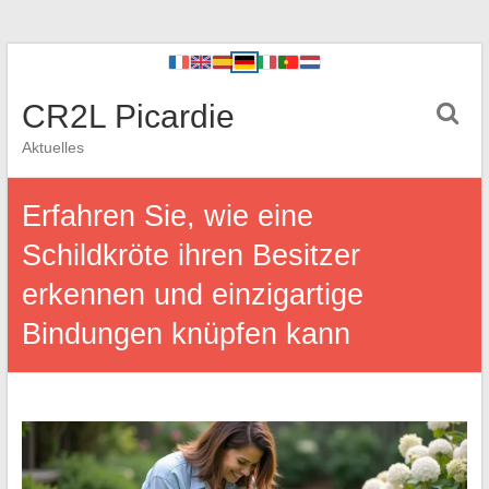
CR2L Picardie
Aktuelles
Erfahren Sie, wie eine
Schildkröte ihren Besitzer
erkennen und einzigartige
Bindungen knüpfen kann