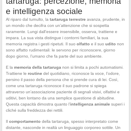
tartaruga: percezione, memoria
e intelligenza sociale
Al riparo dal tumulto, la
tartaruga terrestre
avanza, prudente, in
un mondo che decifra con un’attenzione che si sospetta
raramente. Lungi dall’essere insensibile, osserva, trattiene e
impara. La sua vista distingue i contorni familiari, la sua
memoria registra i gesti ripetuti. Il suo
olfatto
e il suo
udito
non
sono affatto rudimentali: le servono per riconoscere, giorno
dopo giorno, l’umano che fa parte del suo ambiente.
E la
memoria della tartaruga
non si limita a pochi automatismi.
Trattiene le
routine
del quotidiano, riconosce la voce, l’odore,
persino il passo della persona che si prende cura di lei. Così,
come una tartaruga riconosce il suo padrone si spiega
attraverso un’associazione paziente di segnali visivi, olfattivi e
uditivi, ben lontano da una semplice questione di abitudine.
Questa capacità dimostra quanto l’
intelligenza animale
superi i
cliché sulla freddezza dei rettili.
Il
comportamento
della tartaruga, spesso interpretato come
distante, nasconde in realtà un linguaggio corporeo sottile. Un