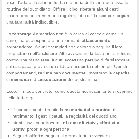
voce, l’odore, la silhouette. La memoria della tartaruga fissa le
routine
del quotidiano. Offrire il cibo, ripetere alcuni gesti,
essere presenti a momenti regolari, tutto ciò finisce per forgiare
una familiarità indiscutibile.
La
tartaruga domestica
non è in cerca di coccole come un
cane, ma può esprimere una forma di
attaccamento
sorprendente. Alcuni esemplari non esitano a seguire il loro
proprietario nell’enclosure. Altri avvicinano la testa per strofinarla
contro una mano tesa. Alcuni accettano persino di farsi toccare
sul carapace, prova di una fiducia acquisita nel tempo. Questi
comportamenti, rari ma ben documentati, mostrano la capacità
di
memoria
e di
associazione
di questi animali.
Ecco, in modo concreto, come questo riconoscimento si esprime
nella tartaruga:
Riconoscimento tramite la
memoria delle routine
: il
nutrimento, i gesti ripetuti, la regolarità del quotidiano
Identificazione attraverso
riferimenti visivi, olfattivi e
uditivi
propri a ogni persona
Segni di
affetto
: seguire il proprietario, avvicinarsi