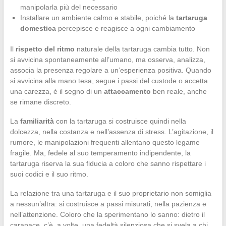
manipolarla più del necessario
Installare un ambiente calmo e stabile, poiché la
tartaruga
domestica
percepisce e reagisce a ogni cambiamento
Il
rispetto del ritmo
naturale della tartaruga cambia tutto. Non
si avvicina spontaneamente all’umano, ma osserva, analizza,
associa la presenza regolare a un’esperienza positiva. Quando
si avvicina alla mano tesa, segue i passi del custode o accetta
una carezza, è il segno di un
attaccamento
ben reale, anche
se rimane discreto.
La
familiarità
con la tartaruga si costruisce quindi nella
dolcezza, nella costanza e nell’assenza di stress. L’agitazione, il
rumore, le manipolazioni frequenti allentano questo legame
fragile. Ma, fedele al suo temperamento indipendente, la
tartaruga riserva la sua fiducia a coloro che sanno rispettare i
suoi codici e il suo ritmo.
La relazione tra una tartaruga e il suo proprietario non somiglia
a nessun’altra: si costruisce a passi misurati, nella pazienza e
nell’attenzione. Coloro che la sperimentano lo sanno: dietro il
carapace, c’è, a volte, una fedeltà silenziosa che si svela a chi