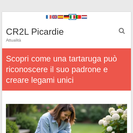
CR2L Picardie
Attualità
Scopri come una tartaruga può
riconoscere il suo padrone e
creare legami unici