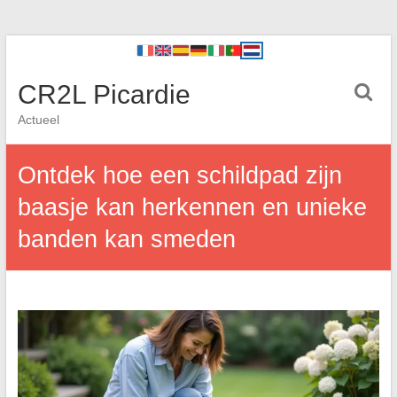
CR2L Picardie
Actueel
Ontdek hoe een schildpad zijn
baasje kan herkennen en unieke
banden kan smeden