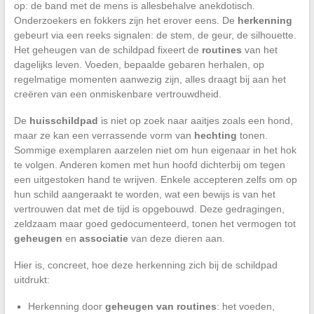
op: de band met de mens is allesbehalve anekdotisch.
Onderzoekers en fokkers zijn het erover eens. De
herkenning
gebeurt via een reeks signalen: de stem, de geur, de silhouette.
Het geheugen van de schildpad fixeert de
routines
van het
dagelijks leven. Voeden, bepaalde gebaren herhalen, op
regelmatige momenten aanwezig zijn, alles draagt bij aan het
creëren van een onmiskenbare vertrouwdheid.
De
huisschildpad
is niet op zoek naar aaitjes zoals een hond,
maar ze kan een verrassende vorm van
hechting
tonen.
Sommige exemplaren aarzelen niet om hun eigenaar in het hok
te volgen. Anderen komen met hun hoofd dichterbij om tegen
een uitgestoken hand te wrijven. Enkele accepteren zelfs om op
hun schild aangeraakt te worden, wat een bewijs is van het
vertrouwen dat met de tijd is opgebouwd. Deze gedragingen,
zeldzaam maar goed gedocumenteerd, tonen het vermogen tot
geheugen
en
associatie
van deze dieren aan.
Hier is, concreet, hoe deze herkenning zich bij de schildpad
uitdrukt:
Herkenning door
geheugen van routines
: het voeden,