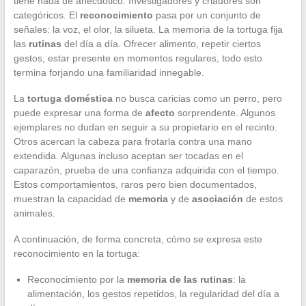
tiene nada de anecdótico. Investigadores y criadores son
categóricos. El
reconocimiento
pasa por un conjunto de
señales: la voz, el olor, la silueta. La memoria de la tortuga fija
las
rutinas
del día a día. Ofrecer alimento, repetir ciertos
gestos, estar presente en momentos regulares, todo esto
termina forjando una familiaridad innegable.
La
tortuga doméstica
no busca caricias como un perro, pero
puede expresar una forma de
afecto
sorprendente. Algunos
ejemplares no dudan en seguir a su propietario en el recinto.
Otros acercan la cabeza para frotarla contra una mano
extendida. Algunas incluso aceptan ser tocadas en el
caparazón, prueba de una confianza adquirida con el tiempo.
Estos comportamientos, raros pero bien documentados,
muestran la capacidad de
memoria
y de
asociación
de estos
animales.
A continuación, de forma concreta, cómo se expresa este
reconocimiento en la tortuga:
Reconocimiento por la
memoria de las rutinas
: la
alimentación, los gestos repetidos, la regularidad del día a