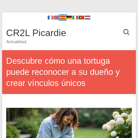
CR2L Picardie
Actualidad
Descubre cómo una tortuga
puede reconocer a su dueño y
crear vínculos únicos