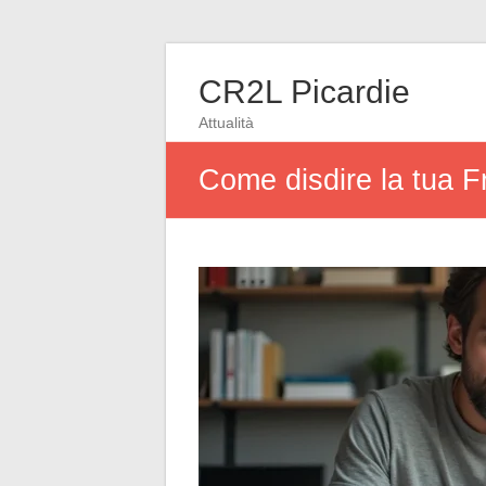
CR2L Picardie
Attualità
Come disdire la tua F