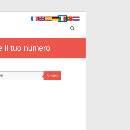
 il tuo numero
Search