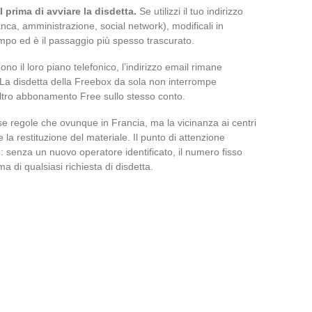
il prima di avviare la disdetta.
Se utilizzi il tuo indirizzo
banca, amministrazione, social network), modificali in
empo ed è il passaggio più spesso trascurato.
o il loro piano telefonico, l’indirizzo email rimane
o. La disdetta della Freebox da sola non interrompe
ltro abbonamento Free sullo stesso conto.
e regole che ovunque in Francia, ma la vicinanza ai centri
e la restituzione del materiale. Il punto di attenzione
o: senza un nuovo operatore identificato, il numero fisso
 di qualsiasi richiesta di disdetta.