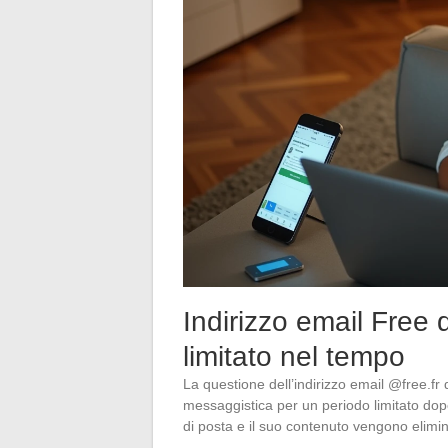
Indirizzo email Free 
limitato nel tempo
La questione dell’indirizzo email @free.fr
messaggistica per un periodo limitato dopo
di posta e il suo contenuto vengono elimin