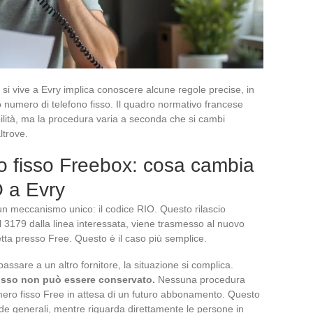
 vive a Evry implica conoscere alcune regole precise, in
io numero di telefono fisso. Il quadro normativo francese
abilità, ma la procedura varia a seconda che si cambi
ltrove.
ro fisso Freebox: cosa cambia
O a Evry
n meccanismo unico: il codice RIO. Questo rilascio
l 3179 dalla linea interessata, viene trasmesso al nuovo
tta presso Free. Questo è il caso più semplice.
assare a un altro fornitore, la situazione si complica.
isso non può essere conservato.
Nessuna procedura
ero fisso Free in attesa di un futuro abbonamento. Questo
de generali, mentre riguarda direttamente le persone in