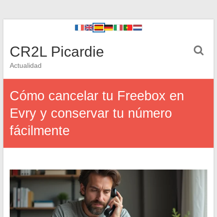
CR2L Picardie
Actualidad
Cómo cancelar tu Freebox en
Evry y conservar tu número
fácilmente