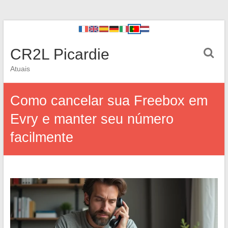
CR2L Picardie
Atuais
Como cancelar sua Freebox em
Evry e manter seu número
facilmente