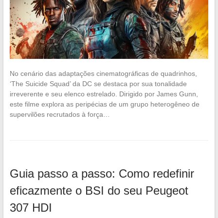
No cenário das adaptações cinematográficas de quadrinhos,
‘The Suicide Squad’ da DC se destaca por sua tonalidade
irreverente e seu elenco estrelado. Dirigido por James Gunn,
este filme explora as peripécias de um grupo heterogêneo de
supervilões recrutados à força…
Guia passo a passo: Como redefinir
eficazmente o BSI do seu Peugeot
307 HDI